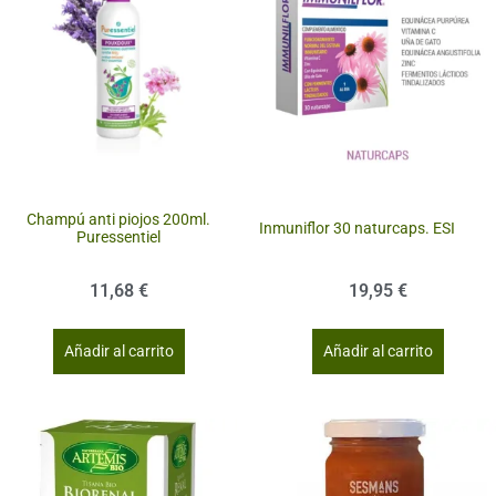
Champú anti piojos 200ml.
Inmuniflor 30 naturcaps. ESI
Puressentiel
11,68
€
19,95
€
Añadir al carrito
Añadir al carrito