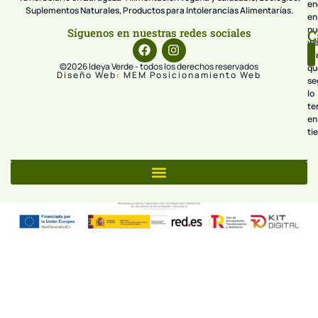
en
Suplementos Naturales, Productos para Intolerancias Alimentarías.
en
nu
Síguenos en nuestras redes sociales
C
we
pr
©2026 Ideya Verde - todos los derechos reservados
qu
Diseño Web: MEM Posicionamiento Web
se
lo
te
en
ti