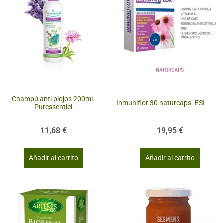
Champú anti piojos 200ml.
Inmuniflor 30 naturcaps. ESI
Puressentiel
11,68
€
19,95
€
Añadir al carrito
Añadir al carrito