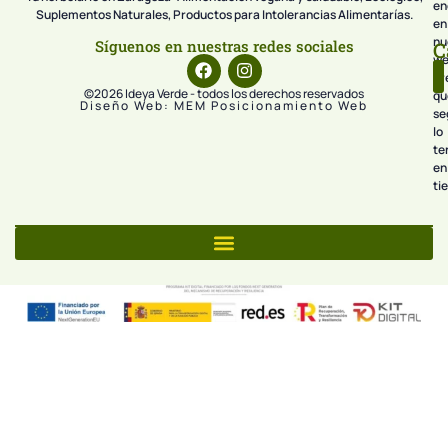
en
Suplementos Naturales, Productos para Intolerancias Alimentarías.
en
nu
Síguenos en nuestras redes sociales
C
we
pr
©2026 Ideya Verde - todos los derechos reservados
qu
Diseño Web: MEM Posicionamiento Web
se
lo
te
en
ti