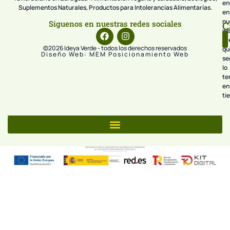
en
Suplementos Naturales, Productos para Intolerancias Alimentarías.
en
nu
Síguenos en nuestras redes sociales
C
we
pr
©2026 Ideya Verde - todos los derechos reservados
qu
Diseño Web: MEM Posicionamiento Web
se
lo
te
en
ti