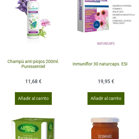
Champú anti piojos 200ml.
Inmuniflor 30 naturcaps. ESI
Puressentiel
11,68
€
19,95
€
Añadir al carrito
Añadir al carrito