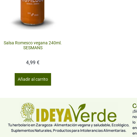
Salsa Romesco vegana 240ml.
SESMANS
4,99
€
Añadir al carrito
C
¡Si
no
lo
Tu herbolario en Zaragoza: Alimentación vegana y saludable, Ecológico,
en
Suplementos Naturales, Productos para Intolerancias Alimentarías.
en