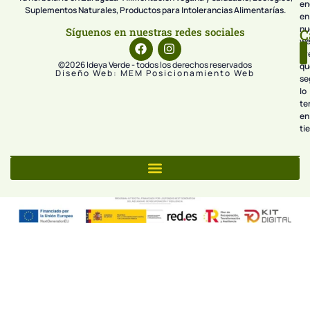
en
Suplementos Naturales, Productos para Intolerancias Alimentarías.
en
nu
Síguenos en nuestras redes sociales
C
we
pr
©2026 Ideya Verde - todos los derechos reservados
qu
Diseño Web: MEM Posicionamiento Web
se
lo
te
en
ti