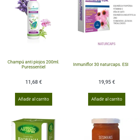
Champú anti piojos 200ml.
Inmuniflor 30 naturcaps. ESI
Puressentiel
11,68
€
19,95
€
Añadir al carrito
Añadir al carrito