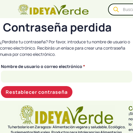
Contraseña perdida
¿Perdiste tu contraseña? Por favor, introduce tu nombre de usuario o
correo electrónico. Recibirás un enlace para crear una contraseña
nueva por correo electrónico.
Nombre de usuario o correo electrónico
*
Restablecer contraseña
C
¡Si
no
lo
Tu herbolario en Zaragoza: Alimentación vegana y saludable, Ecológico,
en
Suplementos Naturales, Productos para Intolerancias Alimentarías.