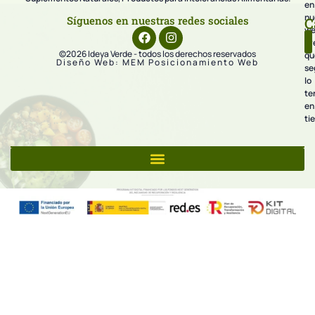
en
nu
Síguenos en nuestras redes sociales
C
we
pr
©2026 Ideya Verde - todos los derechos reservados
qu
Diseño Web: MEM Posicionamiento Web
se
lo
te
en
ti