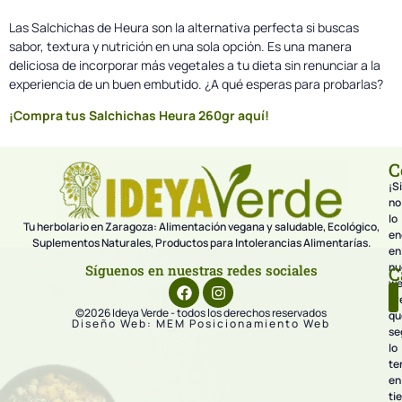
Las Salchichas de Heura son la alternativa perfecta si buscas
sabor, textura y nutrición en una sola opción. Es una manera
deliciosa de incorporar más vegetales a tu dieta sin renunciar a la
experiencia de un buen embutido. ¿A qué esperas para probarlas?
¡Compra tus Salchichas Heura 260gr aquí!
C
¡Si
no
lo
Tu herbolario en Zaragoza: Alimentación vegana y saludable, Ecológico,
en
Suplementos Naturales, Productos para Intolerancias Alimentarías.
en
nu
Síguenos en nuestras redes sociales
C
we
pr
©2026 Ideya Verde - todos los derechos reservados
qu
Diseño Web: MEM Posicionamiento Web
se
lo
te
en
ti