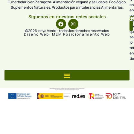
Tu herbolario en Zaragoza: Alimentación vegana y saludable, Ecológico,
en
Suplementos Naturales, Productos para Intolerancias Alimentarías.
en
nu
Síguenos en nuestras redes sociales
C
we
pr
©2026 Ideya Verde - todos los derechos reservados
qu
Diseño Web: MEM Posicionamiento Web
se
lo
te
en
ti