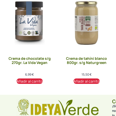
Crema de chocolate s/g
Crema de tahíni blanco
270gr. La Vida Vegan
800gr. s/g Naturgreen
6,99
€
15,50
€
Añadir al carrito
Añadir al carrito
C
¡Si
no
lo