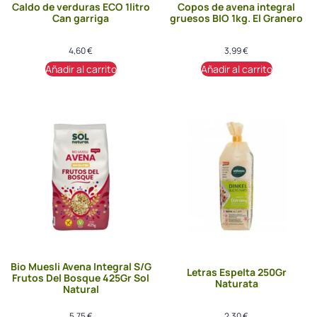
Caldo de verduras ECO 1litro
Copos de avena integral
Can garriga
gruesos BIO 1kg. El Granero
4,60
€
3,99
€
Añadir al carrito
Añadir al carrito
Bio Muesli Avena Integral S/G
Letras Espelta 250Gr
Frutos Del Bosque 425Gr Sol
Naturata
Natural
5,75
€
2,30
€