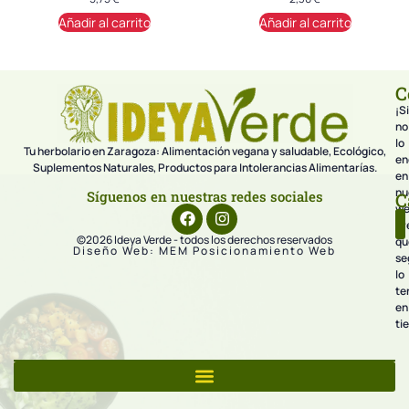
Añadir al carrito
Añadir al carrito
C
¡Si
no
lo
Tu herbolario en Zaragoza: Alimentación vegana y saludable, Ecológico,
en
Suplementos Naturales, Productos para Intolerancias Alimentarías.
en
nu
Síguenos en nuestras redes sociales
C
we
pr
©2026 Ideya Verde - todos los derechos reservados
qu
Diseño Web: MEM Posicionamiento Web
se
lo
te
en
ti