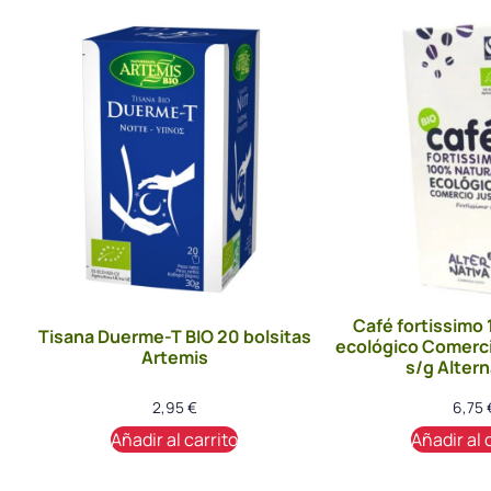
Café fortissimo
Tisana Duerme-T BIO 20 bolsitas
ecológico Comerci
Artemis
s/g Altern
2,95
€
6,75
Añadir al carrito
Añadir al 