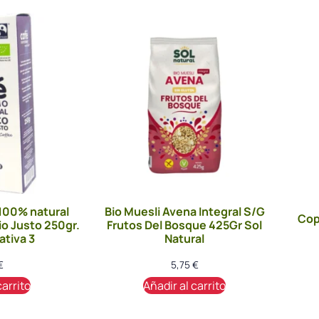
 100% natural
Bio Muesli Avena Integral S/G
Cop
o Justo 250gr.
Frutos Del Bosque 425Gr Sol
ativa 3
Natural
€
5,75
€
carrito
Añadir al carrito