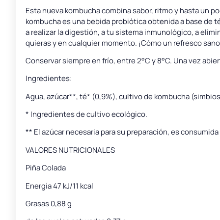
Esta nueva kombucha combina sabor, ritmo y hasta un poc
kombucha es una bebida probiótica obtenida a base de t
a realizar la digestión, a tu sistema inmunológico, a elim
quieras y en cualquier momento. ¡Cómo un refresco sano
Conservar siempre en frío, entre 2°C y 8°C. Una vez abi
Ingredientes:
Agua, azúcar**, té* (0,9%), cultivo de kombucha (simbios
* Ingredientes de cultivo ecológico.
** El azúcar necesaria para su preparación, es consumida
VALORES NUTRICIONALES
Piña Colada
Energía 47 kJ/11 kcal
Grasas 0,88 g