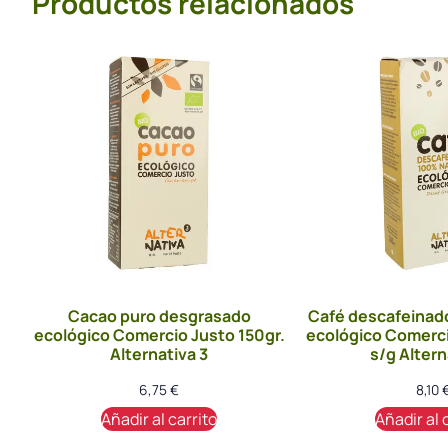
Productos relacionados
Cacao puro desgrasado
Café descafeinad
ecológico Comercio Justo 150gr.
ecológico Comerci
Alternativa 3
s/g Altern
6,75
€
8,10
Añadir al carrito
Añadir al 