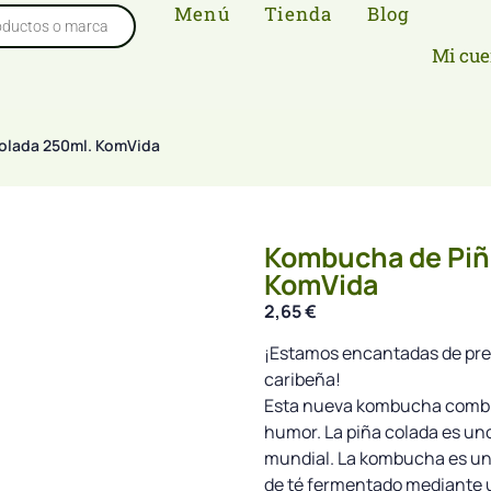
Menú
Tienda
Blog
Mi cue
olada 250ml. KomVida
Kombucha de Piñ
KomVida
2,65
€
¡Estamos encantadas de pre
caribeña!
Esta nueva kombucha combin
humor. La piña colada es uno
mundial. La kombucha es una
de té fermentado mediante 