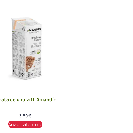
ata de chufa 1l. Amandín
3,50
€
Añadir al carrito