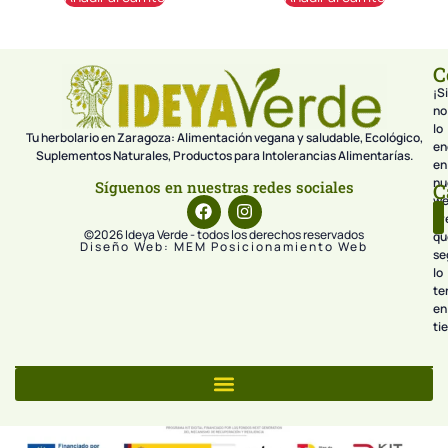
C
¡Si
no
lo
Tu herbolario en Zaragoza: Alimentación vegana y saludable, Ecológico,
en
Suplementos Naturales, Productos para Intolerancias Alimentarías.
en
nu
Síguenos en nuestras redes sociales
C
we
pr
©2026 Ideya Verde - todos los derechos reservados
qu
Diseño Web: MEM Posicionamiento Web
se
lo
te
en
ti