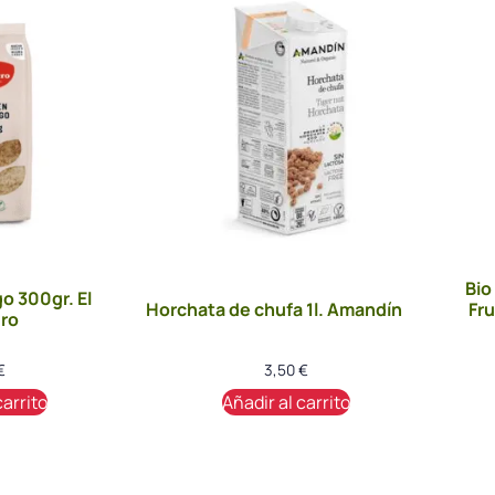
Bio
o 300gr. El
Horchata de chufa 1l. Amandín
Fr
ro
€
3,50
€
carrito
Añadir al carrito