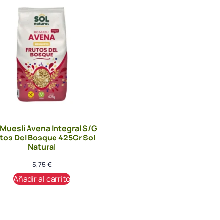
 Muesli Avena Integral S/G
utos Del Bosque 425Gr Sol
Natural
5,75
€
Añadir al carrito