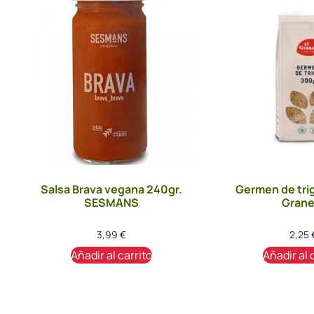
Salsa Brava vegana 240gr.
Germen de trig
SESMANS
Grane
3,99
€
2,25
Añadir al carrito
Añadir al 