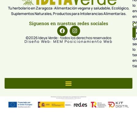
lo
Tu herbolario en Zaragoza: Alimentación vegana y saludable, Ecológico,
en
Suplementos Naturales, Productos para Intolerancias Alimentarías.
en
nu
Síguenos en nuestras redes sociales
C
we
pr
©2026 Ideya Verde - todos los derechos reservados
qu
Diseño Web: MEM Posicionamiento Web
se
lo
te
en
ti