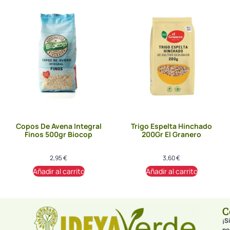
Copos De Avena Integral
Trigo Espelta Hinchado
Finos 500gr Biocop
200Gr El Granero
2,95
€
3,60
€
Añadir al carrito
Añadir al carrito
C
¡Si
no