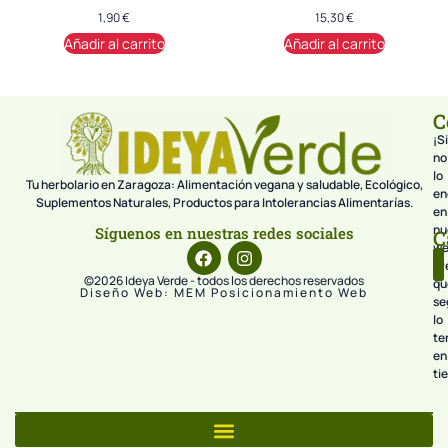
1,90
€
15,30
€
Añadir al carrito
Añadir al carrito
C
¡Si
no
lo
Tu herbolario en Zaragoza: Alimentación vegana y saludable, Ecológico,
en
Suplementos Naturales, Productos para Intolerancias Alimentarías.
en
nu
Síguenos en nuestras redes sociales
C
we
pr
©2026 Ideya Verde - todos los derechos reservados
qu
Diseño Web: MEM Posicionamiento Web
se
lo
te
en
ti