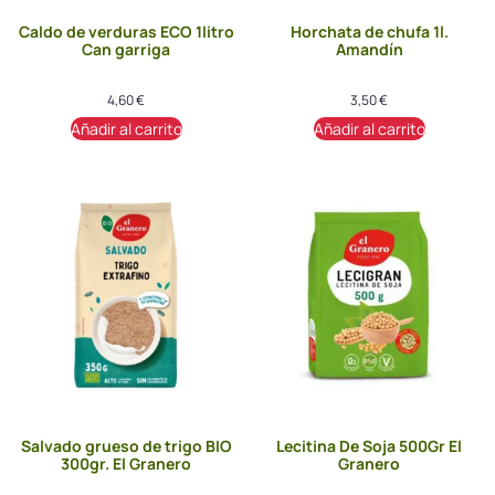
Caldo de verduras ECO 1litro
Horchata de chufa 1l.
Can garriga
Amandín
4,60
€
3,50
€
Añadir al carrito
Añadir al carrito
Salvado grueso de trigo BIO
Lecitina De Soja 500Gr El
300gr. El Granero
Granero