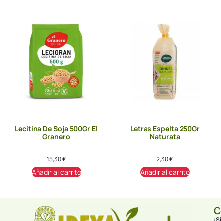
Lecitina De Soja 500Gr El
Letras Espelta 250Gr
Granero
Naturata
15,30
€
2,30
€
Añadir al carrito
Añadir al carrito
C
¡Si