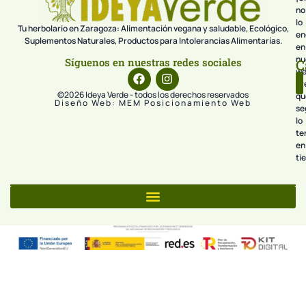
no
lo
Tu herbolario en Zaragoza: Alimentación vegana y saludable, Ecológico,
en
Suplementos Naturales, Productos para Intolerancias Alimentarías.
en
nu
Síguenos en nuestras redes sociales
C
we
pr
©2026 Ideya Verde - todos los derechos reservados
qu
Diseño Web: MEM Posicionamiento Web
se
lo
te
en
ti