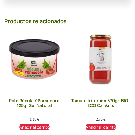
Productos relacionados
Paté Rúcula Y Pomodoro
Tomate triturado 670gr. BIO-
125gr Sol Natural
ECO Cal Valls
3,30
€
2,75
€
Añadir al carrito
Añadir al carrito