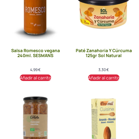
Salsa Romesco vegana
Paté Zanahoria Y Cúrcuma
240ml. SESMANS
125gr Sol Natural
4,99
€
3,30
€
Añadir al carrito
Añadir al carrito