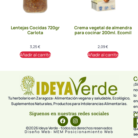
Lentejas Cocidas 720gr
Crema vegetal de almendra
Carlota
para cocinar 200ml. Ecomil
3,25
€
2,09
€
Añadir al carrito
Añadir al carrito
C
¡Si
no
lo
Tu herbolario en Zaragoza: Alimentación vegana y saludable, Ecológico,
en
Suplementos Naturales, Productos para Intolerancias Alimentarías.
en
nu
Síguenos en nuestras redes sociales
C
we
pr
©2026 Ideya Verde - todos los derechos reservados
qu
Diseño Web: MEM Posicionamiento Web
se