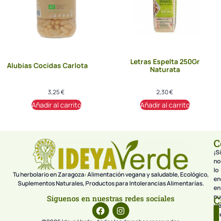
Letras Espelta 250Gr
Alubias Cocidas Carlota
Naturata
3,25
€
2,30
€
Añadir al carrito
Añadir al carrito
C
¡Si
no
lo
Tu herbolario en Zaragoza: Alimentación vegana y saludable, Ecológico,
en
Suplementos Naturales, Productos para Intolerancias Alimentarías.
en
nu
Síguenos en nuestras redes sociales
C
we
pr