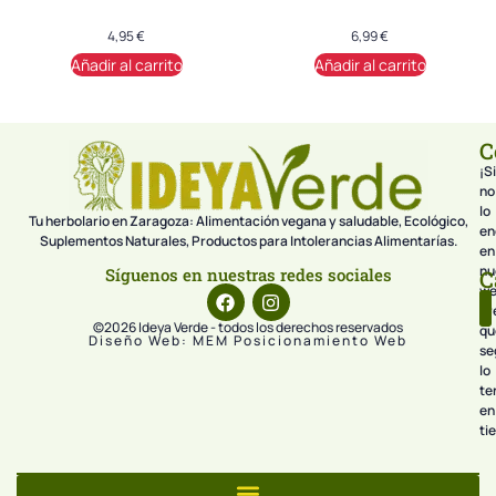
4,95
€
6,99
€
Añadir al carrito
Añadir al carrito
C
¡Si
no
lo
Tu herbolario en Zaragoza: Alimentación vegana y saludable, Ecológico,
en
Suplementos Naturales, Productos para Intolerancias Alimentarías.
en
nu
Síguenos en nuestras redes sociales
C
we
pr
©2026 Ideya Verde - todos los derechos reservados
qu
Diseño Web: MEM Posicionamiento Web
se
lo
te
en
ti