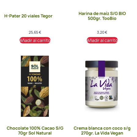
Harina de maíz S/G BIO
H-Pater 20 viales Tegor
500gr. TooBio
25,65
€
3,20
€
Añadir al carrito
Añadir al carrito
Chocolate 100% Cacao S/G
Crema blanca con coco s/g
70gr Sol Natural
270gr. La Vida Vegan