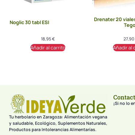
Drenater 20 viale
Noglic 30 tabl ESI
Tego
18,95
€
27,90
Añadir al carrito
Añadir al 
Contac
¡Si no lo 
Tu herbolario en Zaragoza: Alimentación vegana
y saludable, Ecológico, Suplementos Naturales,
Productos para Intolerancias Alimentarías.