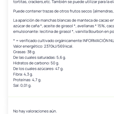
tortitas, crackers,etc. También se puede utilizar para la 
Puede contener trazas de otros frutos secos (almendras,
La aparición de manchas blancas de manteca de cacao en l
azúcar de caña *, aceite de girasol *, avellanas * 15%, ca
emulsionante: lecitina de girasol *, vainilla Bourbon en po
* = verificado cultivado orgánicamente INFORMACIÓN
Valor energético: 2370kJ/569 kcal.
Grasas: 38 g.
De las cuales saturadas: 5,6 g.
Hidratos de carbono: 50 g.
De los cuales azúcares: 47 g.
Fibra: 4,3 g.
Proteínas: 4,7 g.
Sal: 0,01 g.
No hay valoraciones aún.