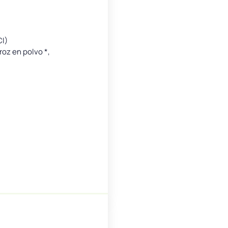
CI)
roz en polvo *,