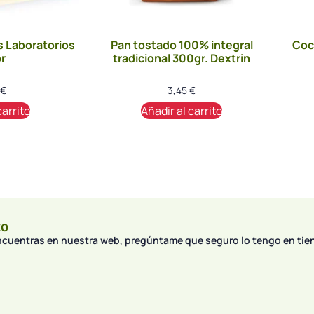
s Laboratorios
Pan tostado 100% integral
Coc
r
tradicional 300gr. Dextrin
€
3,45
€
carrito
Añadir al carrito
to
encuentras en nuestra web, pregúntame que seguro lo tengo en tie