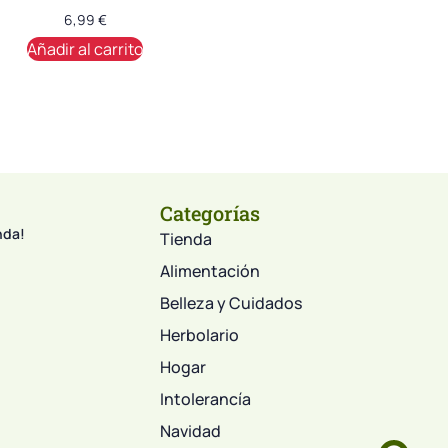
6,99
€
Añadir al carrito
Categorías
nda!
Tienda
Alimentación
Belleza y Cuidados
Herbolario
Hogar
Intolerancía
Navidad