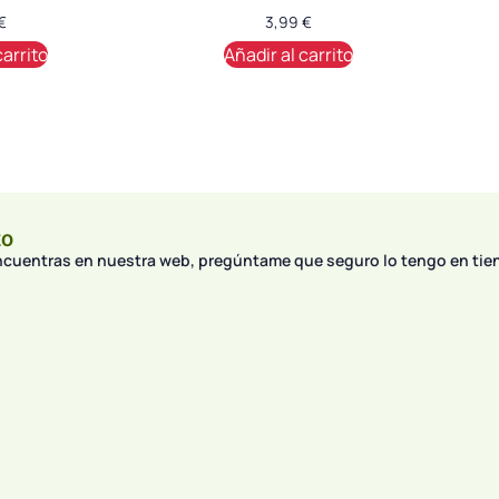
€
3,99
€
carrito
Añadir al carrito
to
encuentras en nuestra web, pregúntame que seguro lo tengo en tie