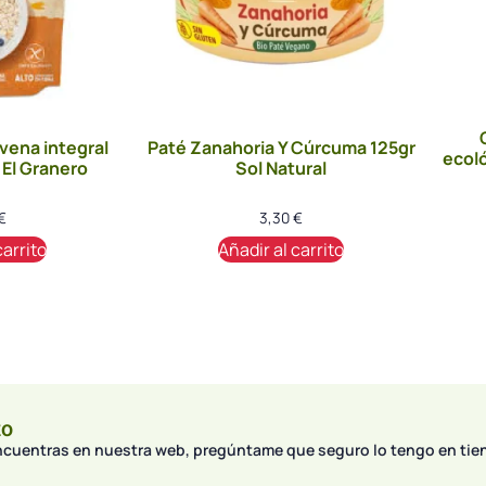
vena integral
Paté Zanahoria Y Cúrcuma 125gr
ecoló
 El Granero
Sol Natural
€
3,30
€
carrito
Añadir al carrito
to
encuentras en nuestra web, pregúntame que seguro lo tengo en tie