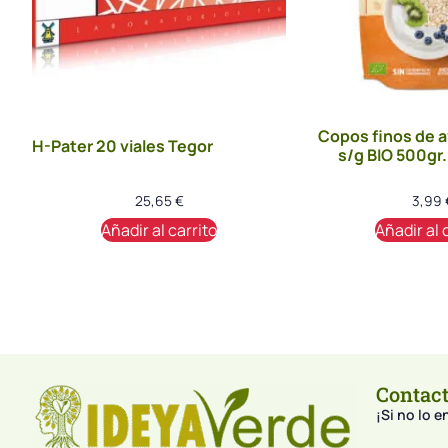
Copos finos de a
H-Pater 20 viales Tegor
s/g BIO 500gr.
25,65
€
3,99
Añadir al carrito
Añadir al 
Contac
¡Si no lo 