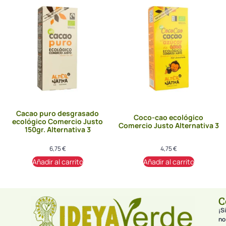
Cacao puro desgrasado
Coco-cao ecológico
ecológico Comercio Justo
Comercio Justo Alternativa 3
150gr. Alternativa 3
6,75
€
4,75
€
Añadir al carrito
Añadir al carrito
C
¡Si
no