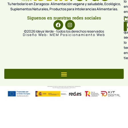
lo
Tu herbolario en Zaragoza: Alimentación vegana y saludable, Ecológico,
en
Suplementos Naturales, Productos para Intolerancias Alimentarías.
en
nu
Síguenos en nuestras redes sociales
C
we
pr
©2026 Ideya Verde - todos los derechos reservados
qu
Diseño Web: MEM Posicionamiento Web
se
lo
te
en
ti