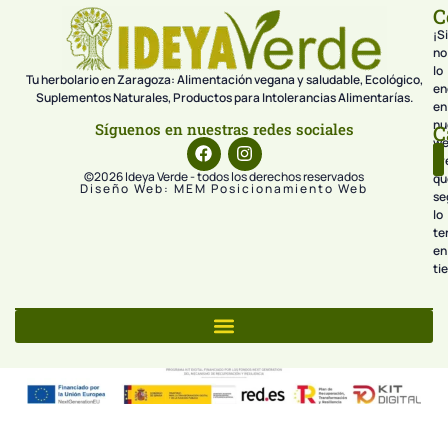
C
¡Si
no
lo
Tu herbolario en Zaragoza: Alimentación vegana y saludable, Ecológico,
en
Suplementos Naturales, Productos para Intolerancias Alimentarías.
en
nu
Síguenos en nuestras redes sociales
C
we
pr
©2026 Ideya Verde - todos los derechos reservados
qu
Diseño Web: MEM Posicionamiento Web
se
lo
te
en
ti