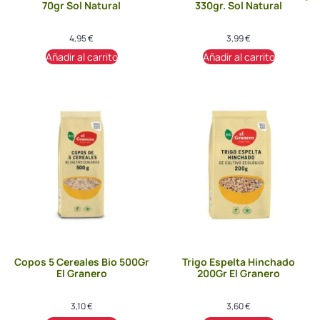
70gr Sol Natural
330gr. Sol Natural
4,95
€
3,99
€
Añadir al carrito
Añadir al carrito
Copos 5 Cereales Bio 500Gr
Trigo Espelta Hinchado
El Granero
200Gr El Granero
3,10
€
3,60
€