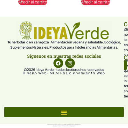
Añadir al carrito
Añadir al carrito
C
¡Si
no
lo
Tu herbolario en Zaragoza: Alimentación vegana y saludable, Ecológico,
en
Suplementos Naturales, Productos para Intolerancias Alimentarías.
en
nu
Síguenos en nuestras redes sociales
C
we
pr
©2026 Ideya Verde - todos los derechos reservados
qu
Diseño Web: MEM Posicionamiento Web
se
lo
te
en
ti