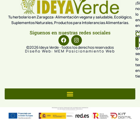
¡Si
no
lo
Tu herbolario en Zaragoza: Alimentación vegana y saludable, Ecológico,
en
Suplementos Naturales, Productos para Intolerancias Alimentarías.
en
nu
Síguenos en nuestras redes sociales
C
we
pr
©2026 Ideya Verde - todos los derechos reservados
qu
Diseño Web: MEM Posicionamiento Web
se
lo
te
en
ti