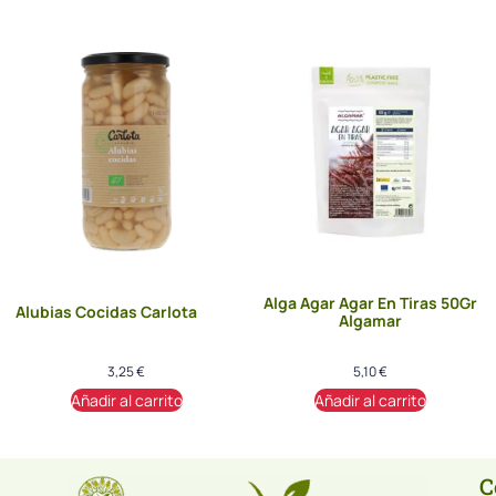
Alga Agar Agar En Tiras 50Gr
Alubias Cocidas Carlota
Algamar
3,25
€
5,10
€
Añadir al carrito
Añadir al carrito
C