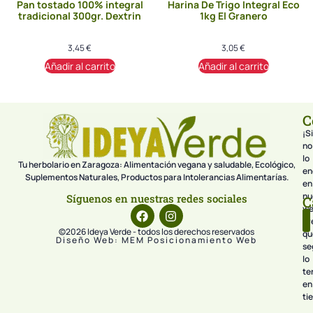
Pan tostado 100% integral
Harina De Trigo Integral Eco
tradicional 300gr. Dextrin
1kg El Granero
3,45
€
3,05
€
Añadir al carrito
Añadir al carrito
C
¡Si
no
lo
Tu herbolario en Zaragoza: Alimentación vegana y saludable, Ecológico,
en
Suplementos Naturales, Productos para Intolerancias Alimentarías.
en
nu
Síguenos en nuestras redes sociales
C
we
pr
©2026 Ideya Verde - todos los derechos reservados
qu
Diseño Web: MEM Posicionamiento Web
se
lo
te
en
ti