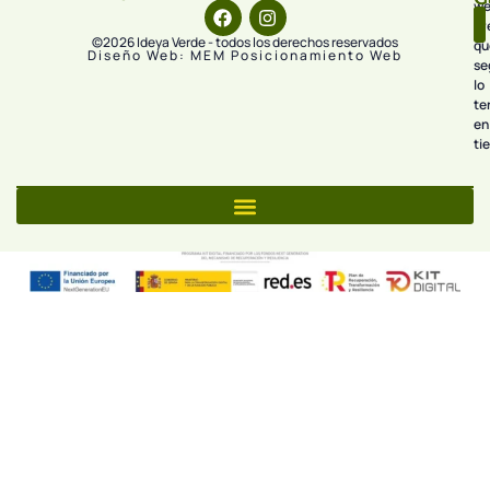
we
pr
©2026 Ideya Verde - todos los derechos reservados
qu
Diseño Web: MEM Posicionamiento Web
se
lo
te
en
ti