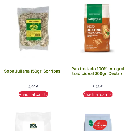
Pan tostado 100% integral
Sopa Juliana 150gr. Sorribas
tradicional 300gr. Dextrin
4,90
€
3,45
€
Añadir al carrito
Añadir al carrito