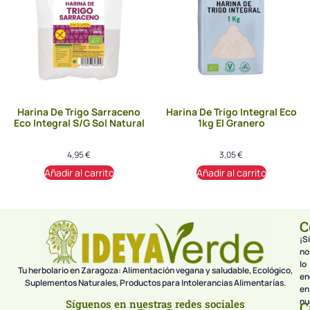
Harina De Trigo Sarraceno
Harina De Trigo Integral Eco
Eco Integral S/G Sol Natural
1kg El Granero
4,95
€
3,05
€
Añadir al carrito
Añadir al carrito
C
¡Si
no
lo
Tu herbolario en Zaragoza: Alimentación vegana y saludable, Ecológico,
en
Suplementos Naturales, Productos para Intolerancias Alimentarías.
en
nu
Síguenos en nuestras redes sociales
C