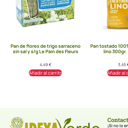
Pan de flores de trigo sarraceno
Pan tostado 100%
sin sal y s/g Le Pain des Fleurs
lino 300gr.
4,49
€
3,45
Añadir al carrito
Añadir al 
Contac
¡Si no lo 