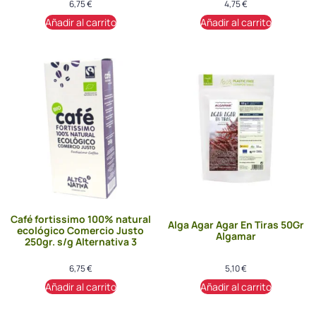
6,75
€
4,75
€
Añadir al carrito
Añadir al carrito
Café fortissimo 100% natural
Alga Agar Agar En Tiras 50Gr
ecológico Comercio Justo
Algamar
250gr. s/g Alternativa 3
6,75
€
5,10
€
Añadir al carrito
Añadir al carrito