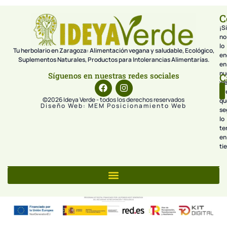
C
¡Si
no
lo
Tu herbolario en Zaragoza: Alimentación vegana y saludable, Ecológico,
en
Suplementos Naturales, Productos para Intolerancias Alimentarías.
en
nu
Síguenos en nuestras redes sociales
C
we
pr
©2026 Ideya Verde - todos los derechos reservados
qu
Diseño Web: MEM Posicionamiento Web
se
lo
te
en
ti