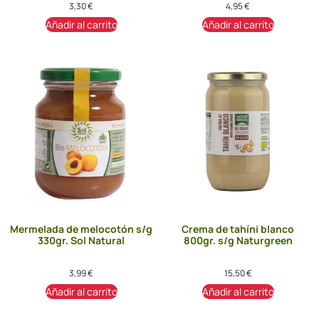
3,30
€
4,95
€
Añadir al carrito
Añadir al carrito
Mermelada de melocotón s/g
Crema de tahíni blanco
330gr. Sol Natural
800gr. s/g Naturgreen
3,99
€
15,50
€
Añadir al carrito
Añadir al carrito