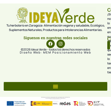
C
¡Si
no
lo
Tu herbolario en Zaragoza: Alimentación vegana y saludable, Ecológico,
en
Suplementos Naturales, Productos para Intolerancias Alimentarías.
en
nu
Síguenos en nuestras redes sociales
C
we
pr
©2026 Ideya Verde - todos los derechos reservados
qu
Diseño Web: MEM Posicionamiento Web
se
lo
te
en
ti