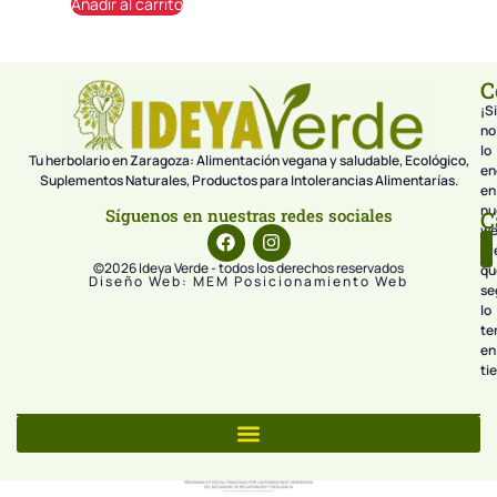
Añadir al carrito
C
¡Si
no
lo
Tu herbolario en Zaragoza: Alimentación vegana y saludable, Ecológico,
en
Suplementos Naturales, Productos para Intolerancias Alimentarías.
en
nu
Síguenos en nuestras redes sociales
C
we
pr
©2026 Ideya Verde - todos los derechos reservados
qu
Diseño Web: MEM Posicionamiento Web
se
lo
te
en
ti