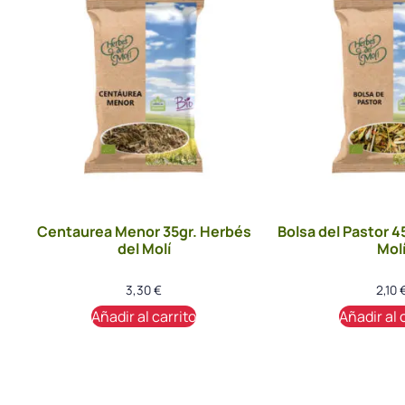
Centaurea Menor 35gr. Herbés
Bolsa del Pastor 4
del Molí
Mol
3,30
€
2,10
Añadir al carrito
Añadir al 