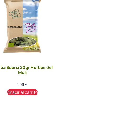
rba Buena 20gr Herbés del
Molí
1,99
€
Añadir al carrito