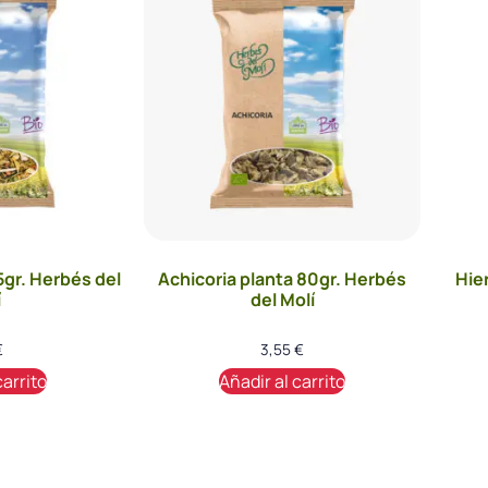
5gr. Herbés del
Achicoria planta 80gr. Herbés
Hie
í
del Molí
€
3,55
€
carrito
Añadir al carrito