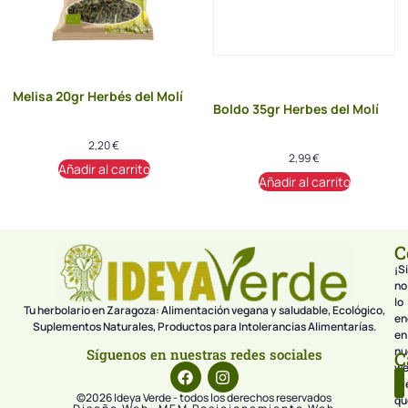
Melisa 20gr Herbés del Molí
Boldo 35gr Herbes del Molí
2,20
€
2,99
€
Añadir al carrito
Añadir al carrito
C
¡Si
no
lo
Tu herbolario en Zaragoza: Alimentación vegana y saludable, Ecológico,
en
Suplementos Naturales, Productos para Intolerancias Alimentarías.
en
nu
Síguenos en nuestras redes sociales
C
we
pr
©2026 Ideya Verde - todos los derechos reservados
qu