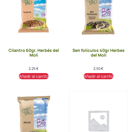
Cilantro 60gr. Herbés del
Sen folículos 40gr Herbes
Molí
del Molí
2,25
€
2,50
€
Añadir al carrito
Añadir al carrito