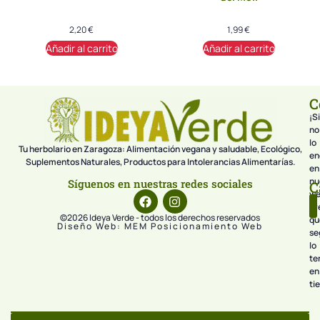
2,20
€
1,99
€
Añadir al carrito
Añadir al carrito
C
¡Si
no
lo
Tu herbolario en Zaragoza: Alimentación vegana y saludable, Ecológico,
en
Suplementos Naturales, Productos para Intolerancias Alimentarías.
en
nu
Síguenos en nuestras redes sociales
C
we
pr
©2026 Ideya Verde - todos los derechos reservados
qu
Diseño Web: MEM Posicionamiento Web
se
lo
te
en
ti