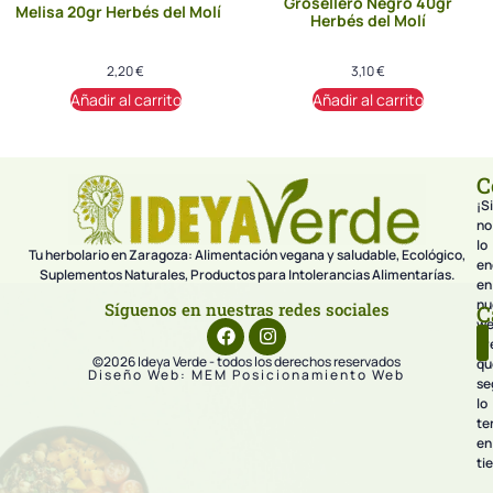
Grosellero Negro 40gr
Melisa 20gr Herbés del Molí
Herbés del Molí
2,20
€
3,10
€
Añadir al carrito
Añadir al carrito
C
¡Si
no
lo
Tu herbolario en Zaragoza: Alimentación vegana y saludable, Ecológico,
en
Suplementos Naturales, Productos para Intolerancias Alimentarías.
en
nu
Síguenos en nuestras redes sociales
C
we
pr
©2026 Ideya Verde - todos los derechos reservados
qu
Diseño Web: MEM Posicionamiento Web
se
lo
te
en
ti