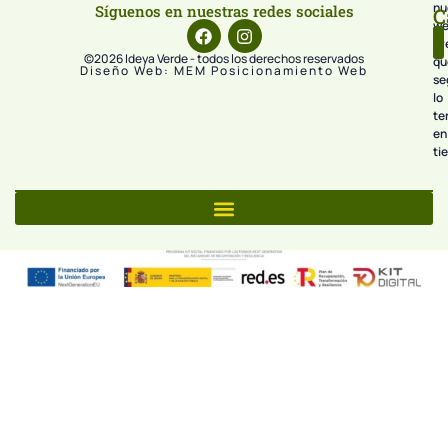
nu
Síguenos en nuestras redes sociales
C
we
pr
©2026 Ideya Verde - todos los derechos reservados
qu
Diseño Web: MEM Posicionamiento Web
se
lo
te
en
ti