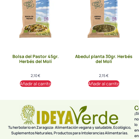
Bolsa del Pastor 45gr.
Abedul planta 30gr. Herbés
Herbés del Molí
del Molí
2,10
€
2,15
€
Añadir al carrito
Añadir al carrito
C
¡Si
no
lo
Tu herbolario en Zaragoza: Alimentación vegana y saludable, Ecológico,
en
Suplementos Naturales, Productos para Intolerancias Alimentarías.
en