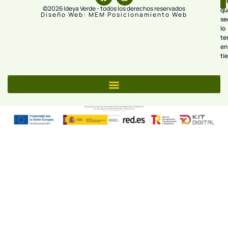
pr
©2026 Ideya Verde - todos los derechos reservados
qu
Diseño Web: MEM Posicionamiento Web
se
lo
te
en
ti