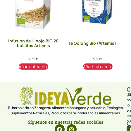
Infusión de Hinojo BIO 20
Té Oolong Bio (Artemis)
bolsitas Artemis
2,35
€
3,50
€
Añadir al carrito
Añadir al carrito
C
¡Si
no
lo
Tu herbolario en Zaragoza: Alimentación vegana y saludable, Ecológico,
en
Suplementos Naturales, Productos para Intolerancias Alimentarías.
en
nu
Síguenos en nuestras redes sociales
C
we