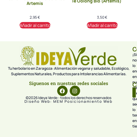
Té Oolong Bio (Artemis)
Artemis
2,95
€
3,50
€
Añadir al carrito
Añadir al carrito
C
¡Si
no
lo
Tu herbolario en Zaragoza: Alimentación vegana y saludable, Ecológico,
en
Suplementos Naturales, Productos para Intolerancias Alimentarías.
en
nu
Síguenos en nuestras redes sociales
C
we
pr
©2026 Ideya Verde - todos los derechos reservados
qu
Diseño Web: MEM Posicionamiento Web
se
lo
te
en
ti