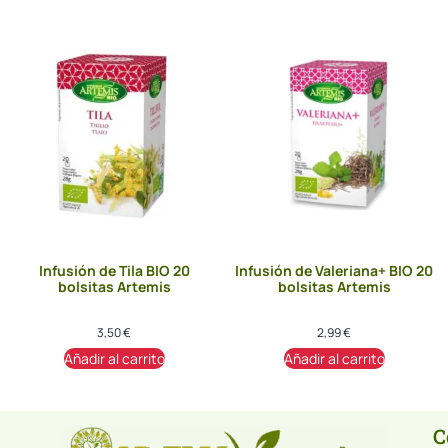
Infusión de Tila BIO 20
Infusión de Valeriana+ BIO 20
bolsitas Artemis
bolsitas Artemis
3,50
€
2,99
€
Añadir al carrito
Añadir al carrito
C