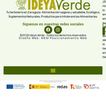
¡Si
no
lo
Tu herbolario en Zaragoza: Alimentación vegana y saludable, Ecológico,
en
Suplementos Naturales, Productos para Intolerancias Alimentarías.
en
nu
Síguenos en nuestras redes sociales
C
we
pr
©2026 Ideya Verde - todos los derechos reservados
qu
Diseño Web: MEM Posicionamiento Web
se
lo
te
en
ti