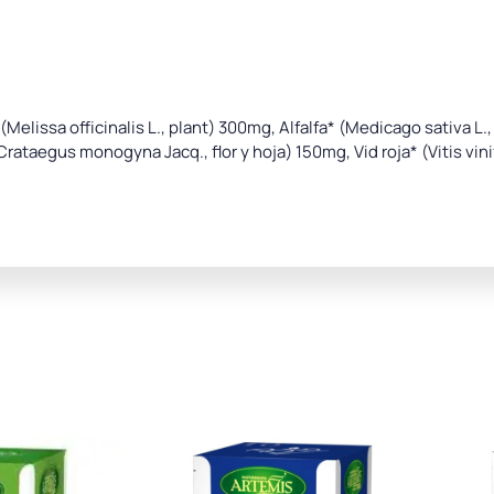
(Melissa officinalis L., plant) 300mg, Alfalfa* (Medicago sativa L.
ataegus monogyna Jacq., flor y hoja) 150mg, Vid roja* (Vitis vini