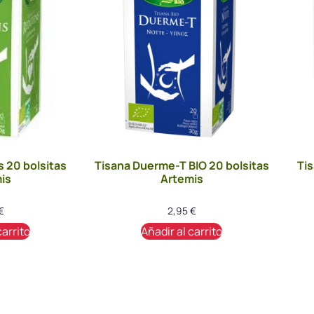
 20 bolsitas
Tisana Duerme-T BIO 20 bolsitas
Tis
is
Artemis
€
2,95
€
carrito
Añadir al carrito