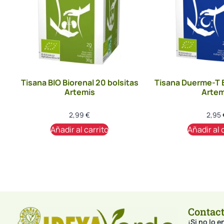
Tisana BIO Biorenal 20 bolsitas
Tisana Duerme-T B
Artemis
Artem
2,99
€
2,95
Añadir al carrito
Añadir al 
Contac
¡Si no lo 