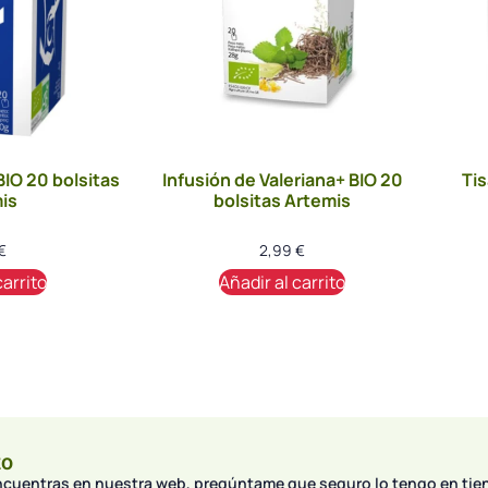
IO 20 bolsitas
Infusión de Valeriana+ BIO 20
Tis
is
bolsitas Artemis
€
2,99
€
carrito
Añadir al carrito
to
encuentras en nuestra web, pregúntame que seguro lo tengo en tie