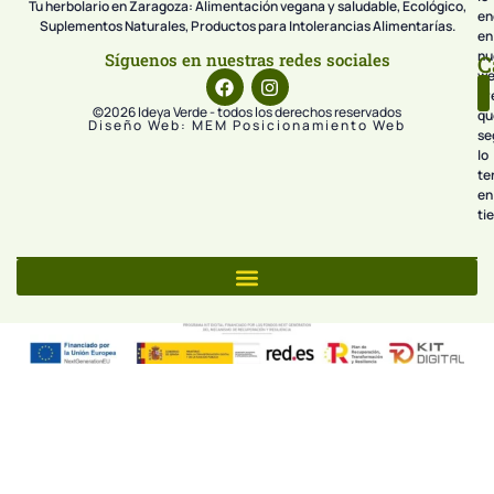
Tu herbolario en Zaragoza: Alimentación vegana y saludable, Ecológico,
en
Suplementos Naturales, Productos para Intolerancias Alimentarías.
en
nu
Síguenos en nuestras redes sociales
C
we
pr
©2026 Ideya Verde - todos los derechos reservados
qu
Diseño Web: MEM Posicionamiento Web
se
lo
te
en
ti