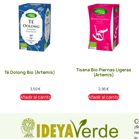
Tisana Bio Piernas Ligeras
Té Oolong Bio (Artemis)
(Artemis)
3,50
€
2,95
€
Añadir al carrito
Añadir al carrito
C
¡Si
no
lo