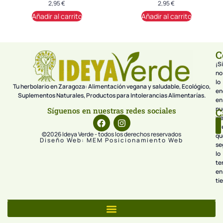
2,95
€
2,95
€
Añadir al carrito
Añadir al carrito
C
¡Si
no
lo
Tu herbolario en Zaragoza: Alimentación vegana y saludable, Ecológico,
en
Suplementos Naturales, Productos para Intolerancias Alimentarías.
en
nu
Síguenos en nuestras redes sociales
C
we
pr
©2026 Ideya Verde - todos los derechos reservados
qu
Diseño Web: MEM Posicionamiento Web
se
lo
te
en
ti