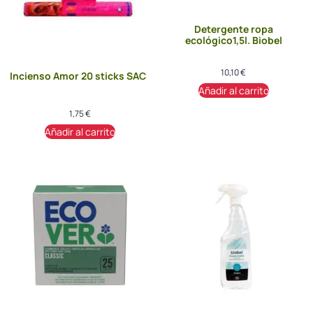
Detergente ropa
ecológico1,5l. Biobel
10,10
€
Incienso Amor 20 sticks SAC
Añadir al carrito
1,75
€
Añadir al carrito