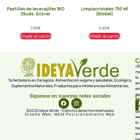
Pastillas de lavavajillas BIO
Limpiacristales 750 Ml
25uds. Ecover
(Biobel)
7,50
€
5,40
€
Añadir al carrito
Añadir al carrito
C
¡Si
no
lo
Tu herbolario en Zaragoza: Alimentación vegana y saludable, Ecológico,
en
Suplementos Naturales, Productos para Intolerancias Alimentarías.
en
nu
Síguenos en nuestras redes sociales
C
we
pr
©2026 Ideya Verde - todos los derechos reservados
qu
Diseño Web: MEM Posicionamiento Web
se
lo
te
en
ti