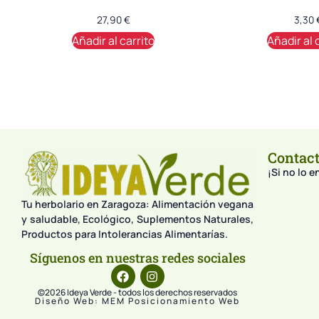
27,90
€
3,30
Añadir al carrito
Añadir al 
Contac
¡Si no lo 
Tu herbolario en Zaragoza: Alimentación vegana
y saludable, Ecológico, Suplementos Naturales,
Productos para Intolerancias Alimentarías.
Síguenos en nuestras redes sociales
©2026 Ideya Verde - todos los derechos reservados
Diseño Web: MEM Posicionamiento Web