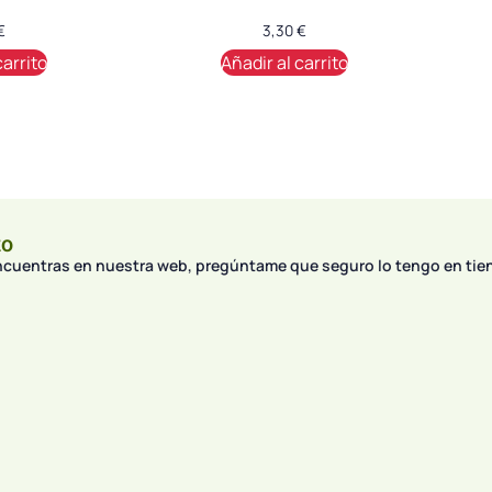
€
3,30
€
carrito
Añadir al carrito
to
encuentras en nuestra web, pregúntame que seguro lo tengo en tie