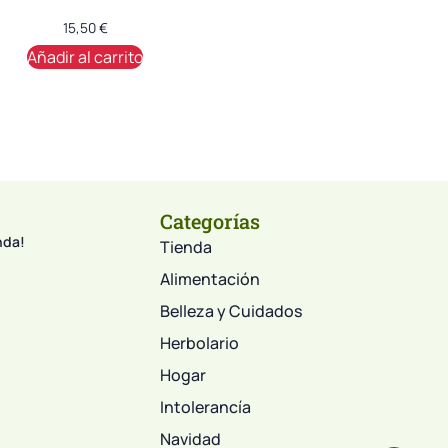
15,50
€
Añadir al carrito
Categorías
nda!
Tienda
Alimentación
Belleza y Cuidados
Herbolario
Hogar
Intolerancía
Navidad