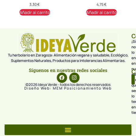
3,30
€
4,75
€
Añadir al carrito
Añadir al carrito
C
¡Si
no
lo
Tu herbolario en Zaragoza: Alimentación vegana y saludable, Ecológico,
en
Suplementos Naturales, Productos para Intolerancias Alimentarías.
en
nu
Síguenos en nuestras redes sociales
C
we
pr
©2026 Ideya Verde - todos los derechos reservados
qu
Diseño Web: MEM Posicionamiento Web
se
lo
te
en
ti