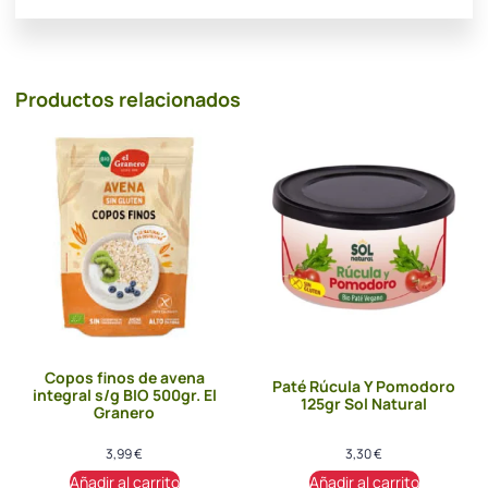
Productos relacionados
Copos finos de avena
Paté Rúcula Y Pomodoro
integral s/g BIO 500gr. El
125gr Sol Natural
Granero
3,99
€
3,30
€
Añadir al carrito
Añadir al carrito