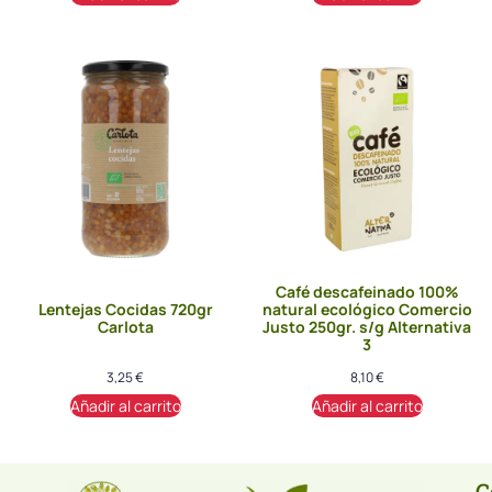
Café descafeinado 100%
Lentejas Cocidas 720gr
natural ecológico Comercio
Carlota
Justo 250gr. s/g Alternativa
3
3,25
€
8,10
€
Añadir al carrito
Añadir al carrito
C