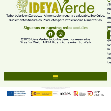
¡Si
no
lo
Tu herbolario en Zaragoza: Alimentación vegana y saludable, Ecológico,
en
Suplementos Naturales, Productos para Intolerancias Alimentarías.
en
nu
Síguenos en nuestras redes sociales
C
we
pr
©2026 Ideya Verde - todos los derechos reservados
qu
Diseño Web: MEM Posicionamiento Web
se
lo
te
en
ti