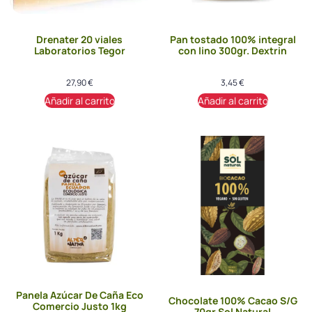
Drenater 20 viales
Pan tostado 100% integral
Laboratorios Tegor
con lino 300gr. Dextrin
27,90
€
3,45
€
Añadir al carrito
Añadir al carrito
Panela Azúcar De Caña Eco
Chocolate 100% Cacao S/G
Comercio Justo 1kg
70gr Sol Natural