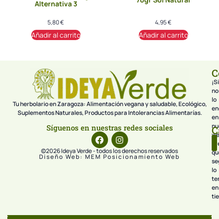
Alternativa 3
5,80
€
4,95
€
Añadir al carrito
Añadir al carrito
C
¡Si
no
lo
Tu herbolario en Zaragoza: Alimentación vegana y saludable, Ecológico,
en
Suplementos Naturales, Productos para Intolerancias Alimentarías.
en
nu
Síguenos en nuestras redes sociales
C
we
pr
©2026 Ideya Verde - todos los derechos reservados
qu
Diseño Web: MEM Posicionamiento Web
se
lo
te
en
ti