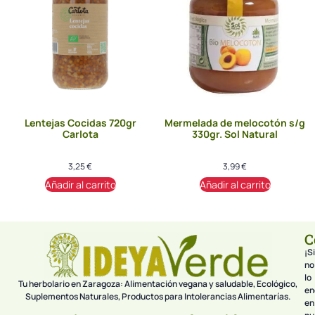
Lentejas Cocidas 720gr
Mermelada de melocotón s/g
Carlota
330gr. Sol Natural
3,25
€
3,99
€
Añadir al carrito
Añadir al carrito
C
¡Si
no
lo
Tu herbolario en Zaragoza: Alimentación vegana y saludable, Ecológico,
en
Suplementos Naturales, Productos para Intolerancias Alimentarías.
en