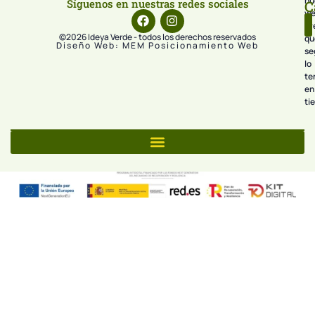
nu
Síguenos en nuestras redes sociales
C
we
pr
©2026 Ideya Verde - todos los derechos reservados
qu
Diseño Web: MEM Posicionamiento Web
se
lo
te
en
ti